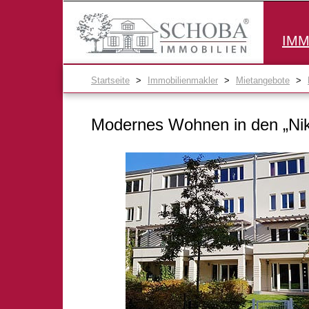
IMM
Startseite
>
Immobilienmakler
>
Mietangebote
>
Modernes Wohnen in den „Nik