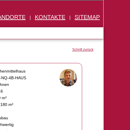
ANDORTE
KONTAKTE
SITEMAP
|
|
Schritt zurück
henmittelhaus
-NQ-4B-HAUS
hnen
16
0 m²
 180 m²
ubau
hwertig