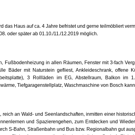
 das Haus auf ca. 4 Jahre befristet und gerne teilmöbliert vermi
8. oder später ab 01.10./11./12.2019 möglich.
, Fußbodenheizung in allen Räumen, Fenster mit 3-fach Verg
lle Bäder mit Naturstein gefliest, Ankleideschrank, offene
arbeitsplatte), 3 Rollläden im EG, Abstellraum, Balkon im 
nwärme, Tiefgaragenstellplatz, Waschmaschine von Bosch kann 
reich an Wald- und Seenlandschaften, inmitten einer historis
ennenlernen und Spazierengehen, zum Entdecken und Wiede
durch S-Bahn, Straßenbahn und Bus bzw. Regionalbahn gut ausg