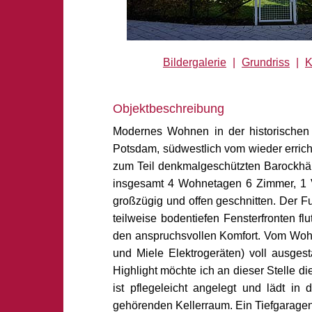
Bildergalerie
|
Grundriss
|
K
Objektbeschreibung
Modernes Wohnen in der historischen M
Potsdam, südwestlich vom wieder erricht
zum Teil denkmalgeschützten Barockhäu
insgesamt 4 Wohnetagen 6 Zimmer, 1 V
großzügig und offen geschnitten. Der F
teilweise bodentiefen Fensterfronten f
den anspruchsvollen Komfort. Vom Wohn-
und Miele Elektrogeräten) voll ausgest
Highlight möchte ich an dieser Stelle 
ist pflegeleicht angelegt und lädt 
gehörenden Kellerraum. Ein Tiefgaragen