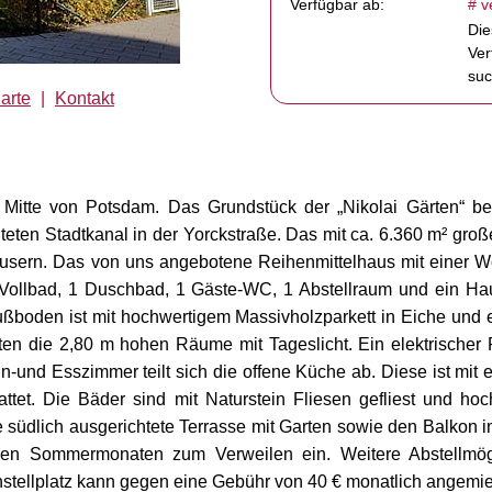
Verfügbar ab:
# v
Die
Ver
suc
arte
|
Kontakt
itte von Potsdam. Das Grundstück der „Nikolai Gärten“ befi
eten Stadtkanal in der Yorckstraße. Das mit ca. 6.360 m² große 
sern. Das von uns angebotene Reihenmittelhaus mit einer Wo
ollbad, 1 Duschbad, 1 Gäste-WC, 1 Abstellraum und ein Hau
ußboden ist mit hochwertigem Massivholzparkett in Eiche und 
luten die 2,80 m hohen Räume mit Tageslicht. Ein elektrische
und Esszimmer teilt sich die offene Küche ab. Diese ist mit 
attet. Die Bäder sind mit Naturstein Fliesen gefliest und ho
die südlich ausgerichtete Terrasse mit Garten sowie den Balko
in den Sommermonaten zum Verweilen ein. Weitere Abstellmö
stellplatz kann gegen eine Gebühr von 40 € monatlich angemie