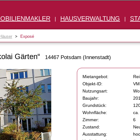
OBILIENMAKLER
HAUSVERWALTUNG
ST
|
|
Häuser
>
Exposé
olai Gärten“
14467 Potsdam (Innenstadt)
Mietangebot:
Rei
Objekt-ID:
VM
Nutzungsart:
Wo
Baujahr:
20
Grundstück:
12
Wohnfläche:
ca.
Zimmer:
6
Zustand:
Ne
Ausstattung:
hoc